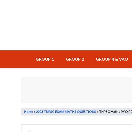
Skip
to
content
GROUP 1
GROUP 2
GROUP 4 & VAO
Home
»
2023 TNPSC EXAM MATHS QUESTIONS
»
TNPSC Maths PYQ PDF