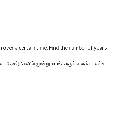
m over a certain time. Find the number of years
்தனை ஆண்டுகளில் மூன்று மடங்காகும் எனக் காண்க.