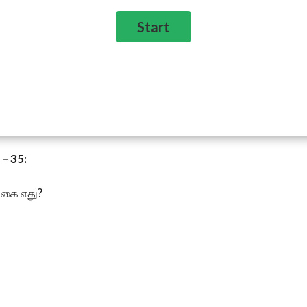
– 35:
 வகை எது?