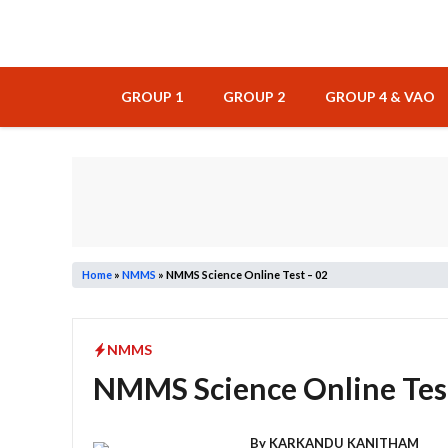
Skip
to
content
GROUP 1
GROUP 2
GROUP 4 & VAO
Home
»
NMMS
»
NMMS Science Online Test – 02
NMMS
NMMS Science Online Test
By
KARKANDU KANITHAM