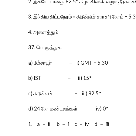
2. இக்கோடானது 82.5° கிழக்கில் செல்லும் தீர்க்கக
3. இந்திய திட்டநேரம் = கிரீன்விச் சராசரி நேரம் + 5
4. அனைத்தும்
37. பொருத்துக.
a) மிர்சாபூர் – i) GMT + 5.30
b) IST – ii) 15°
c) கிரீன்விச் – iii) 82.5°
d) 24 நேர மண்டலங்கள் – iv) 0°
1. a – ii b – i c – iv d – iii